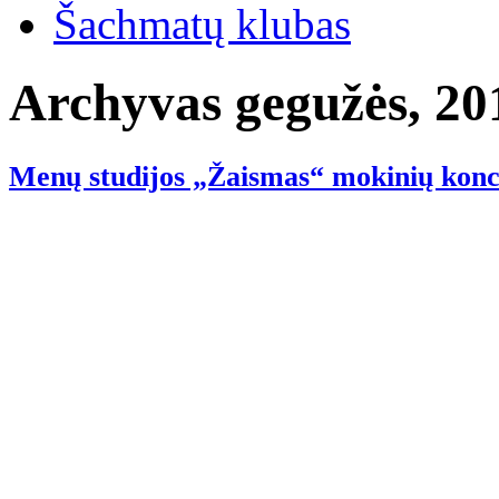
Šachmatų klubas
Archyvas gegužės, 20
Menų studijos „Žaismas“ mokinių konce
Sukūrė
UAB "SIVOS STU