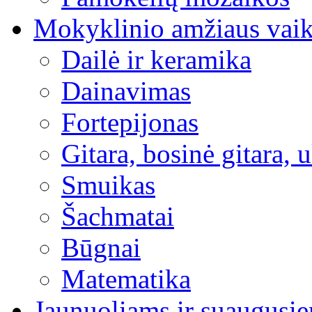
Mokyklinio amžiaus vai
Dailė ir keramika
Dainavimas
Fortepijonas
Gitara, bosinė gitara, 
Smuikas
Šachmatai
Būgnai
Matematika
Jaunuoliams ir suaugusi