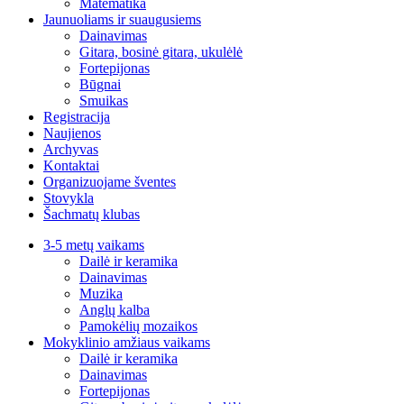
Matematika
Jaunuoliams ir suaugusiems
Dainavimas
Gitara, bosinė gitara, ukulėlė
Fortepijonas
Būgnai
Smuikas
Registracija
Naujienos
Archyvas
Kontaktai
Organizuojame šventes
Stovykla
Šachmatų klubas
3-5 metų vaikams
Dailė ir keramika
Dainavimas
Muzika
Anglų kalba
Pamokėlių mozaikos
Mokyklinio amžiaus vaikams
Dailė ir keramika
Dainavimas
Fortepijonas