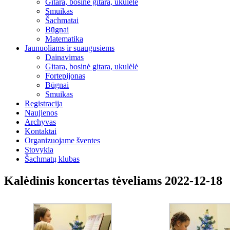
Gitara, bosinė gitara, ukulėlė
Smuikas
Šachmatai
Būgnai
Matematika
Jaunuoliams ir suaugusiems
Dainavimas
Gitara, bosinė gitara, ukulėlė
Fortepijonas
Būgnai
Smuikas
Registracija
Naujienos
Archyvas
Kontaktai
Organizuojame šventes
Stovykla
Šachmatų klubas
Kalėdinis koncertas tėveliams 2022-12-18