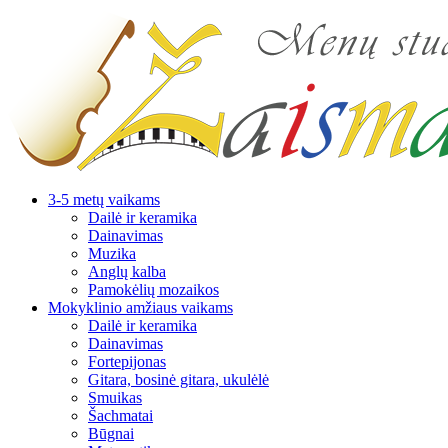
3-5 metų vaikams
Dailė ir keramika
Dainavimas
Muzika
Anglų kalba
Pamokėlių mozaikos
Mokyklinio amžiaus vaikams
Dailė ir keramika
Dainavimas
Fortepijonas
Gitara, bosinė gitara, ukulėlė
Smuikas
Šachmatai
Būgnai