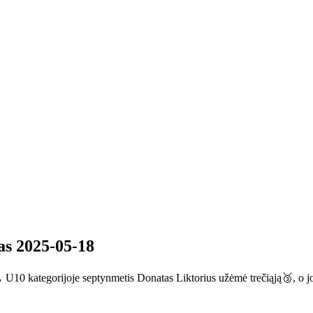
as 2025-05-18
10 kategorijoje septynmetis Donatas Liktorius užėmė trečiąją🥉, o jo