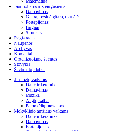
Matematika
Jaunuoliams ir suaugusiems
Dainavimas
Gitara, bosinė gitara, ukulėlė
Fortepijonas
Būgnai
Smuikas
Registracija
Naujienos
Archyvas
Kontaktai
Organizuojame šventes
Stovykla
Šachmatų klubas
3-5 metų vaikams
Dailė ir keramika
Dainavimas
Muzika
Anglų kalba
Pamokėlių mozaikos
Mokyklinio amžiaus vaikams
Dailė ir keramika
Dainavimas
Fortepijonas