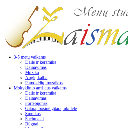
3-5 metų vaikams
Dailė ir keramika
Dainavimas
Muzika
Anglų kalba
Pamokėlių mozaikos
Mokyklinio amžiaus vaikams
Dailė ir keramika
Dainavimas
Fortepijonas
Gitara, bosinė gitara, ukulėlė
Smuikas
Šachmatai
Būgnai