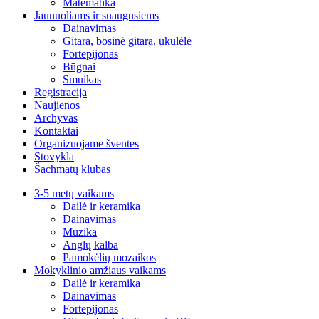
Matematika
Jaunuoliams ir suaugusiems
Dainavimas
Gitara, bosinė gitara, ukulėlė
Fortepijonas
Būgnai
Smuikas
Registracija
Naujienos
Archyvas
Kontaktai
Organizuojame šventes
Stovykla
Šachmatų klubas
3-5 metų vaikams
Dailė ir keramika
Dainavimas
Muzika
Anglų kalba
Pamokėlių mozaikos
Mokyklinio amžiaus vaikams
Dailė ir keramika
Dainavimas
Fortepijonas