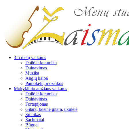
3-5 metų vaikams
Dailė ir keramika
Dainavimas
Muzika
Anglų kalba
Pamokėlių mozaikos
Mokyklinio amžiaus vaikams
Dailė ir keramika
Dainavimas
Fortepijonas
Gitara, bosinė gitara, ukulėlė
Smuikas
Šachmatai
Būgnai