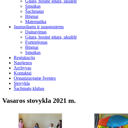
Gitara, bosinė gitara, ukulėlė
Smuikas
Šachmatai
Būgnai
Matematika
Jaunuoliams ir suaugusiems
Dainavimas
Gitara, bosinė gitara, ukulėlė
Fortepijonas
Būgnai
Smuikas
Registracija
Naujienos
Archyvas
Kontaktai
Organizuojame šventes
Stovykla
Šachmatų klubas
Vasaros stovykla 2021 m.